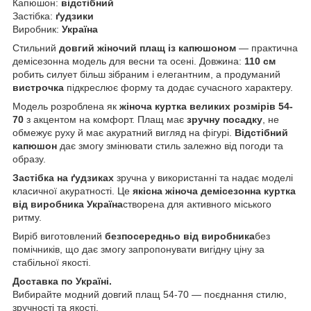
Капюшон:
відстібний
Застібка:
ґудзики
Виробник:
Україна
Стильний
довгий жіночий плащ із капюшоном
— практична
демісезонна модель для весни та осені. Довжина:
110 см
робить силует більш зібраним і елегантним, а продуманий
вистрочка
підкреслює форму та додає сучасного характеру.
Модель розроблена як
жіноча куртка великих розмірів 54-
70
з акцентом на комфорт. Плащ має
зручну посадку
, не
обмежує руху й має акуратний вигляд на фігурі.
Відстібний
капюшон
дає змогу змінювати стиль залежно від погоди та
образу.
Застібка на ґудзиках
зручна у використанні та надає моделі
класичної акуратності. Це
якісна жіноча демісезонна куртка
від виробника Україна
створена для активного міського
ритму.
Виріб виготовлений
безпосередньо від виробника
без
помічників, що дає змогу запропонувати вигідну ціну за
стабільної якості.
Доставка по Україні.
Вибирайте модний довгий плащ 54-70 — поєднання стилю,
зручності та якості.