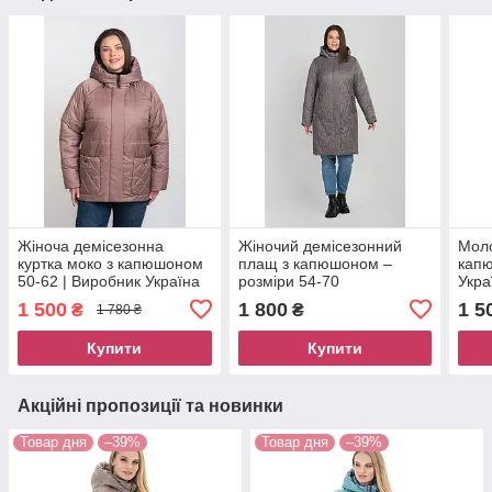
Жіноча демісезонна
Жіночий демісезонний
Моло
куртка моко з капюшоном
плащ з капюшоном –
капю
50-62 | Виробник Україна
розміри 54-70
Укра
1 500
1 800
1 5
₴
₴
1 780 ₴
Купити
Купити
Акційні пропозиції та новинки
Товар дня
–39%
Товар дня
–39%