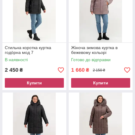
Стильна коротка куртка
Жіноча зимова куртка в
годöрна мод 7
бежевому кольорі
В наявності
Готово до відправки
2 450
1 660
₴
₴
2 150 ₴
Купити
Купити