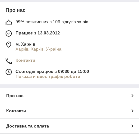
Какой пуховик выбрать на зиму?
Для холодного времени года лучше выбирать удлиненные
Про нас
модели с качественным утеплителем.
Как подобрать размер пуховика?
99% позитивних з 106 відгуків за рік
Ориентируйтесь на параметры и таблицу размеров. При
необходимости, менеджеры LIARDI помогут с выбором.
Працює з 13.03.2012
м. Харків
Харків, Харків, Україна
Контакти
Сьогодні працює з 09:30 до 15:00
Показати весь графік роботи
Про нас
Контакти
Доставка та оплата