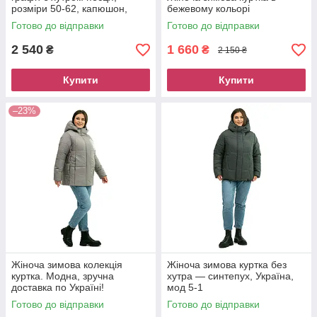
розміри 50-62, капюшон,
бежевому кольорі
теплий та стильний
Готово до відправки
Готово до відправки
2 540
1 660
₴
₴
2 150 ₴
Купити
Купити
–23%
Жіноча зимова колекція
Жіноча зимова куртка без
куртка. Модна, зручна
хутра — синтепух, Україна,
доставка по Україні!
мод 5-1
Готово до відправки
Готово до відправки