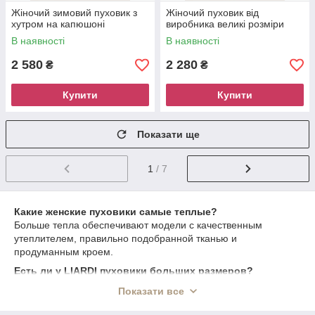
Жіночий зимовий пуховик з
Жіночий пуховик від
хутром на капюшоні
виробника великі розміри
В наявності
В наявності
2 580
2 280
₴
₴
Купити
Купити
Показати ще
1
/ 7
Какие женские пуховики самые теплые?
Больше тепла обеспечивают модели с качественным
утеплителем, правильно подобранной тканью и
продуманным кроем.
Есть ли у LIARDI пуховики больших размеров?
Да, в каталоге представлены модели больших размеров от
Показати все
50 до 70.