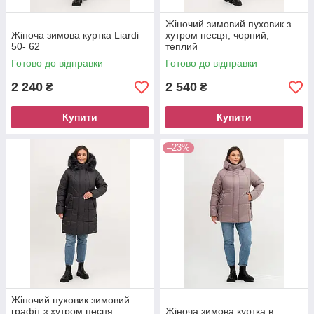
Жіночий зимовий пуховик з
Жіноча зимова куртка Liardi
хутром песця, чорний,
50- 62
теплий
Готово до відправки
Готово до відправки
2 240
2 540
₴
₴
Купити
Купити
–23%
Жіночий пуховик зимовий
графіт з хутром песця,
Жіноча зимова куртка в