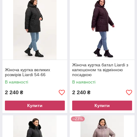
Жіноча куртка батал Liardi з
Жіноча куртка великих
капюшоном та відмінною
розмірів Liardi 54-66
посадкою
В наявності
В наявності
2 240
2 240
₴
₴
Купити
Купити
–23%