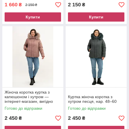
1 660
2 150
₴
₴
2 150 ₴
Купити
Купити
Жіноча коротка куртка з
капюшоном і хутром —
Куртка жіноча коротка з
інтернет-магазин, вигідно
хутром песця, нар. 48–60
Готово до відправки
Готово до відправки
2 450
2 450
₴
₴