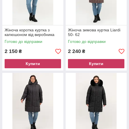
современные модели;
широкий выбор размеров;
Доставка по Украине.
Жіноча коротка куртка з
Жіноча зимова куртка Liardi
капюшоном від виробника
50- 62
Готово до відправки
Готово до відправки
2 150
2 240
₴
₴
Купити
Купити