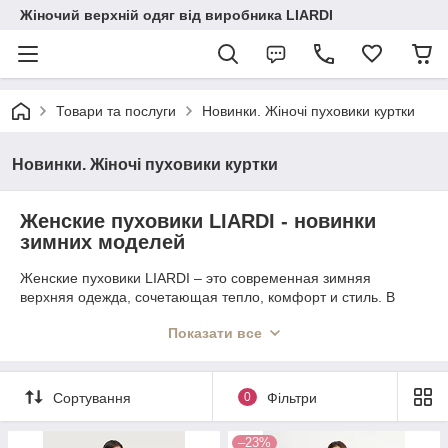
Жіночий верхній одяг від виробника LIARDI
Товари та послуги
Новинки. Жіночі пуховики куртки
Новинки. Жіночі пуховики куртки
Женские пуховики LIARDI - новинки
зимних моделей
Женские пуховики LIARDI – это современная зимняя
верхняя одежда, сочетающая тепло, комфорт и стиль. В
каталоге представлены новые модели пуховиков для
Показати все
женщин, которые ценят практичность, качественный пошив и
удобную посадку.
LIARDI создает женские пуховики, подходящие для
Сортування
0
Фільтри
ежедневного ношения: прогулок, работы, путешествий и
активной городской жизни. В коллекции представлены
разные фасоны, длины и цвета, чтобы каждая женщина
–23%