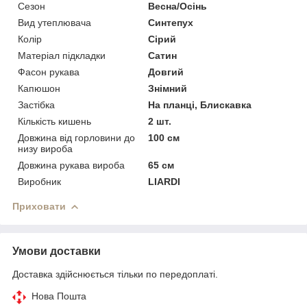
Сезон
Весна/Осінь
Вид утеплювача
Синтепух
Колір
Сірий
Матеріал підкладки
Сатин
Фасон рукава
Довгий
Капюшон
Знімний
Застібка
На планці, Блискавка
Кількість кишень
2 шт.
Довжина від горловини до
100 см
низу вироба
Довжина рукава вироба
65 см
Виробник
LIARDI
Приховати
Умови доставки
Доставка здійснюється тільки по передоплаті.
Нова Пошта