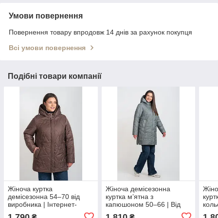
Умови повернення
Повернення товару впродовж 14 днів за рахунок покупця
Всі умови повернення
Подібні товари компанії
Жіноча куртка
Жіноча демісезонна
Жіно
демісезонна 54–70 від
куртка м’ятна з
курт
виробника | Інтернет-
капюшоном 50–66 | Від
коль
магазин Liardi
виробника
1 790
1 810
1 8
₴
₴