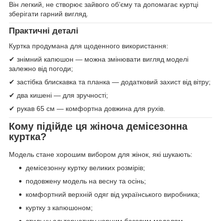
Він легкий, не створює зайвого об’єму та допомагає куртці
зберігати гарний вигляд.
Практичні деталі
Куртка продумана для щоденного використання:
✔ знімний капюшон — можна змінювати вигляд моделі
залежно від погоди;
✔ застібка блискавка та планка — додатковий захист від вітру;
✔ два кишені — для зручності;
✔ рукав 65 см — комфортна довжина для рухів.
Кому підійде ця жіноча демісезонна
куртка?
Модель стане хорошим вибором для жінок, які шукають:
демісезонну куртку великих розмірів;
подовжену модель на весну та осінь;
комфортний верхній одяг від українського виробника;
куртку з капюшоном;
стильну альтернативу чорним базовим моделям.