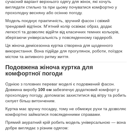
сучасний варіант верхнього одягу для жінок, які хочуть
виглядати стильно та при цьому почуватися комфортно у
прохолодну весняну або осінню погоду.
Модель поєднує практичність, зручний фасон і свіжий
трендовий відтінок. М’ятний колір освіжає образ, додає
легкості та дозволяє відійти від класичних темних кольорів,
зберігаючи універсальність у повсякденному гардеробі.
Ця жіноча демісезонна куртка створена для щоденного
використання. Вона підійде для прогулянок, роботи, поїздок
містом та активного ритму життя.
Подовжена жіноча куртка для
комфортної погоди
Однією з головних переваг моделі є подовжений фасон.
Довжина виробу
100 см
забезпечує додатковий комфорт у
прохолодну погоду, допомагає захиститися від вітру та робить
силует більш витонченим.
Куртка має зручну посадку, тому не обмежує рухи та дозволяє
комфортно займатися повсякденними справами.
Прямий акуратний крій робить модель універсальною — вона
добре виглядає з різним одягом: