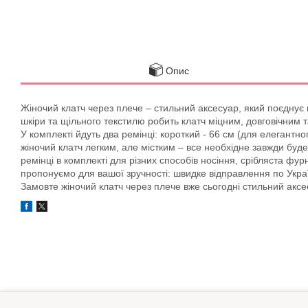
Опис
Жіночий клатч через плече – стильний аксесуар, який поєднує ко
шкіри та щільного текстилю робить клатч міцним, довговічним т
У комплекті йдуть два ремінці: короткий - 66 см (для елегантног
жіночий клатч легким, але містким – все необхідне завжди буд
ремінці в комплекті для різних способів носіння, срібляста фурн
пропонуємо для вашої зручності: швидке відправлення по Укра
Замовте жіночий клатч через плече вже сьогодні стильний аксе