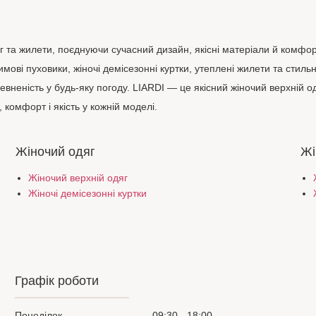
яг та жилети, поєднуючи сучасний дизайн, якісні матеріали й комфор
зимові пуховики, жіночі демісезонні куртки, утеплені жилети та стиль
евненість у будь-яку погоду. LIARDI — це якісний жіночий верхній од
 комфорт і якість у кожній моделі.
Жіночий одяг
Жі
Жіночий верхній одяг
Жіночі демісезонні куртки
Графік роботи
Понеділок
09:30
18:00