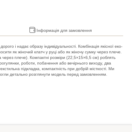
Інформація для замовлення
орого і надає образу індивідуальності. Комбінація якісної еко-
осити як жіночий клатч у руці або як жіночу сумку через плече.
нта через плече). Компактні розміри (22,5×15×6,5 см) роблять
рогулянки, роботи, побачення або вечірнього виходу, два
текстильна підкладка, компактність при добрій місткості. Ми
и могли детально розглянути модель перед замовленням.