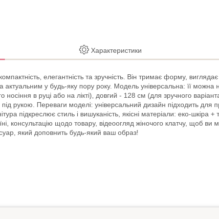
Характеристики
мпактність, елегантність та зручність. Він тримає форму, виглядає д
а актуальним у будь-яку пору року. Модель універсальна: її можна н
о носіння в руці або на лікті), довгий - 128 см (для зручного варіа
е під рукою. Переваги моделі: універсальний дизайн підходить для п
ітура підкреслює стиль і вишуканість, якісні матеріали: еко-шкіра + 
їні, консультацію щодо товару, відеоогляд жіночого клатчу, щоб в
суар, який доповнить будь-який ваш образ!