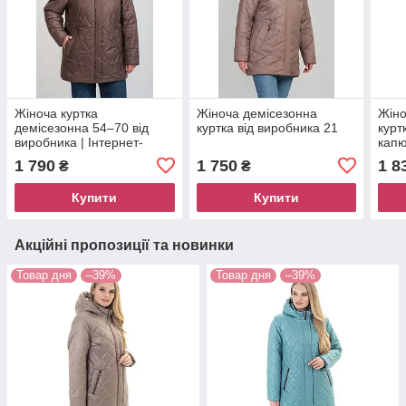
Жіноча куртка
Жіноча демісезонна
Жіно
демісезонна 54–70 від
куртка від виробника 21
курт
виробника | Інтернет-
капю
магазин Liardi
виро
1 790
1 750
1 8
₴
₴
Купити
Купити
Акційні пропозиції та новинки
Товар дня
–39%
Товар дня
–39%