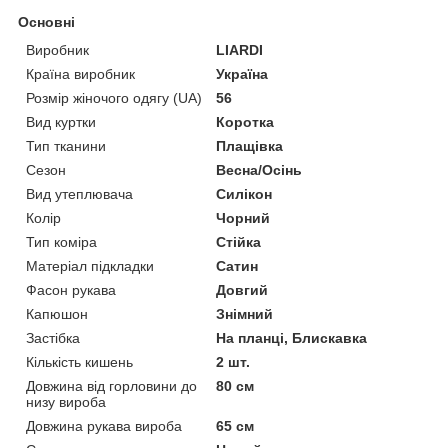
Основні
Виробник
LIARDI
Країна виробник
Україна
Розмір жіночого одягу (UA)
56
Вид куртки
Коротка
Тип тканини
Плащівка
Сезон
Весна/Осінь
Вид утеплювача
Силікон
Колір
Чорний
Тип коміра
Стійка
Матеріал підкладки
Сатин
Фасон рукава
Довгий
Капюшон
Знімний
Застібка
На планці, Блискавка
Кількість кишень
2 шт.
Довжина від горловини до
80 см
низу вироба
Довжина рукава вироба
65 см