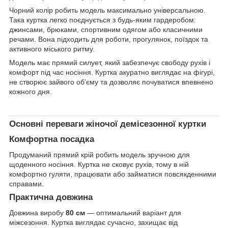
Чорний колір робить модель максимально універсальною.
Така куртка легко поєднується з будь-яким гардеробом:
джинсами, брюками, спортивним одягом або класичними
речами. Вона підходить для роботи, прогулянок, поїздок та
активного міського ритму.
Модель має прямий силует, який забезпечує свободу рухів і
комфорт під час носіння. Куртка акуратно виглядає на фігурі,
не створює зайвого об’єму та дозволяє почуватися впевнено
кожного дня.
Основні переваги жіночої демісезонної куртки
Комфортна посадка
Продуманий прямий крій робить модель зручною для
щоденного носіння. Куртка не сковує рухів, тому в ній
комфортно гуляти, працювати або займатися повсякденними
справами.
Практична довжина
Довжина виробу
80 см
— оптимальний варіант для
міжсезоння. Куртка виглядає сучасно, захищає від