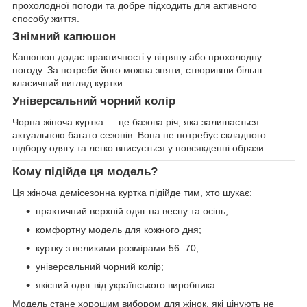
прохолодної погоди та добре підходить для активного
способу життя.
Знімний капюшон
Капюшон додає практичності у вітряну або прохолодну
погоду. За потреби його можна зняти, створивши більш
класичний вигляд куртки.
Універсальний чорний колір
Чорна жіноча куртка — це базова річ, яка залишається
актуальною багато сезонів. Вона не потребує складного
підбору одягу та легко вписується у повсякденні образи.
Кому підійде ця модель?
Ця жіноча демісезонна куртка підійде тим, хто шукає:
практичний верхній одяг на весну та осінь;
комфортну модель для кожного дня;
куртку з великими розмірами 56–70;
універсальний чорний колір;
якісний одяг від українського виробника.
Модель стане хорошим вибором для жінок, які цінують не