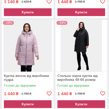
1 140
1 440
₴
₴
1 420 ₴
1 780 ₴
Купити
Купити
–19%
–19%
Куртка жіноча від виробника
Стильна чорна куртка від
пудра
виробника 48-66 розмір
Готово до відправки
Готово до відправки
1 440
1 440
₴
₴
1 780 ₴
1 780 ₴
Купити
Купити