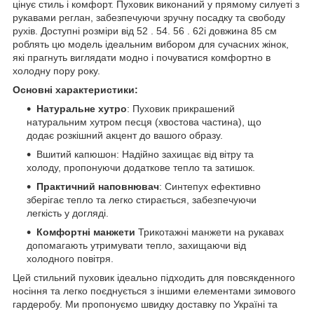
цінує стиль і комфорт. Пуховик виконаний у прямому силуеті з
рукавами реглан, забезпечуючи зручну посадку та свободу
рухів. Доступні розміри від 52 . 54. 56 . 62і довжина 85 см
роблять цю модель ідеальним вибором для сучасних жінок,
які прагнуть виглядати модно і почуватися комфортно в
холодну пору року.
Основні характеристики:
Натуральне хутро
: Пуховик прикрашений
натуральним хутром песця (хвостова частина), що
додає розкішний акцент до вашого образу.
Вшитий капюшон: Надійно захищає від вітру та
холоду, пропонуючи додаткове тепло та затишок.
Практичний наповнювач
: Синтепух ефективно
зберігає тепло та легко стирається, забезпечуючи
легкість у догляді.
Комфортні манжети
Трикотажні манжети на рукавах
допомагають утримувати тепло, захищаючи від
холодного повітря.
Цей стильний пуховик ідеально підходить для повсякденного
носіння та легко поєднується з іншими елементами зимового
гардеробу. Ми пропонуємо швидку доставку по Україні та