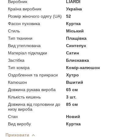
Виробник
LIARDI
Країна виробник
Україна
Розмір жіночого одягу (UA)
52
Фасон пуховика
Куртка
Стиль
Міський
Тип тканини
Плащівка
Вид утеплювача
Синтепух
Матеріал підкладки
Сатин
Застібка
Блискавка
Тип коміра
Комір-капюшон
Оздоблення та прикраси
Хутро
Капюшон
Вшитий
Довжина рукава вироба
65 см
Кількість кишень
3 шт.
Довжина від горловини до
85 см
низу вироба
Стан
Новий
Вид виробу
Куртка
Приховати