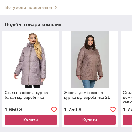
Всі умови повернення
Подібні товари компанії
Стильна жіноча куртка
Жіноча демісезонна
Стил
батал від виробника
куртка від виробника 21
демі
кап
1 650
1 750
1 7
₴
₴
Купити
Купити