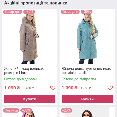
Акційні пропозиції та новинки
Товар дня
–39%
Товар дня
–39%
Жіночий плащ великих
Жіноча довга куртка великих
розмірів Liardi
розмірів Liardi
Готово до відправки
Готово до відправки
1 090
1 090
₴
₴
1 780 ₴
1 780 ₴
Купити
Купити
Новинка
–30%
–23%