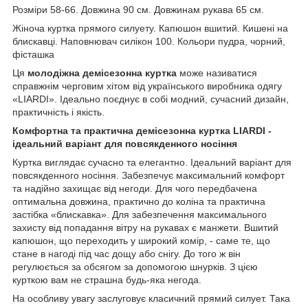
Розміри 58-66. Довжина 90 см. Довжинам рукава 65 см.
Жіноча куртка прямого силуету. Капюшон вшитий. Кишені на
блискавці. Наповнювач силікон 100. Кольори пудра, чорний,
фісташка
Ця
молодіжна демісезонна куртка
може називатися
справжнім черговим хітом від українського виробника одягу
«LIARDI». Ідеально поєднує в собі модний, сучасний дизайн,
практичність і якість.
Комфортна та практична демісезонна куртка LIARDI -
ідеальний варіант для повсякденного носіння
Куртка виглядає сучасно та елегантно. Ідеальний варіант для
повсякденного носіння. Забезпечує максимальний комфорт
та надійно захищає від негоди. Для чого передбачена
оптимальна довжина, практично до коліна та практична
застібка «блискавка». Для забезпечення максимального
захисту від попадання вітру на рукавах є манжети. Вшитий
капюшон, що переходить у широкий комір, - саме те, що
стане в нагоді під час дощу або снігу. До того ж він
регулюється за обсягом за допомогою шнурків. З цією
курткою вам не страшна будь-яка негода.
На особливу увагу заслуговує класичний прямий силует. Така