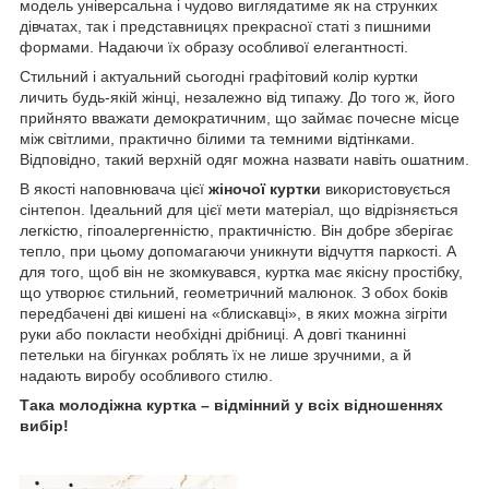
модель універсальна і чудово виглядатиме як на струнких
дівчатах, так і представницях прекрасної статі з пишними
формами. Надаючи їх образу особливої елегантності.
Стильний і актуальний сьогодні графітовий колір куртки
личить будь-якій жінці, незалежно від типажу. До того ж, його
прийнято вважати демократичним, що займає почесне місце
між світлими, практично білими та темними відтінками.
Відповідно, такий верхній одяг можна назвати навіть ошатним.
В якості наповнювача цієї
жіночої куртки
використовується
сінтепон. Ідеальний для цієї мети матеріал, що відрізняється
легкістю, гіпоалергенністю, практичністю. Він добре зберігає
тепло, при цьому допомагаючи уникнути відчуття паркості. А
для того, щоб він не зкомкувався, куртка має якісну простібку,
що утворює стильний, геометричний малюнок. З обох боків
передбачені дві кишені на «блискавці», в яких можна зігріти
руки або покласти необхідні дрібниці. А довгі тканинні
петельки на бігунках роблять їх не лише зручними, а й
надають виробу особливого стилю.
Така молодіжна куртка – відмінний у всіх відношеннях
вибір!