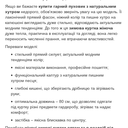
Якщо ви бажаєте
купити гарний пуховик з натуральним
хутром
недорого, обов'язково зверніть увагу на цю модель. Її
лаконічний прямий фасон, ніжний колір та пишне хутро на
капюшоні виглядають дуже стильно, відповідають актуальним
модним тенденціям. До того ж ця
зимова куртка жіноча
дуже тепла, практична в експлуатації та догляді, вона легко
переносить численні прання, не втрачаючи властивостей.
Переваги моделі:
стильний прямий силует, актуальний модним
тенденціям колір;
якісні матеріали виконання, професійне пошиття;
функціональний каптур з натуральним пишним
хутром песця;
глибокі кишені, що зберігають дрібницю та зігрівають
руки;
оптимальна довжина – 80 см, що дозволяє одягати
під куртку різні предмети гардеробу, зігріває та надає
комфорт;
застібка – якісна блискавка по центру;
Придбати
жіночі зимові куртки оптом та в роздріб від