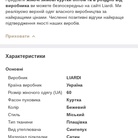
виробника
ви можете безпосередньо на сайті Liardi. Ми
реалізуємо верхній одяг власного виробництва за
найкращими цінами. Численні позитивні відгуки найкраще
підтвердження якості наших виробів.
Приховати
Характеристики
Основні
Виробник
LIARDI
Країна виробник
Україна
Розмір жіночого одягу (UA)
60
Фасон пуховика
Куртка
Колір
Бежевий
Стиль
Міський
Тип тканини
Плащівка
Вид утеплювача
Синтепух
Матеріал підкладки
Сатин