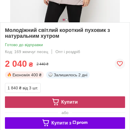
Молодіжний світлий короткий пуховик з
натуральним хутром
Готово до відправки
Код: 169 жемчуг песец
Опт і роздріб
2 040
₴
2 440 ₴
Економія
400 ₴
Залишилось
2 дні
1 840 ₴
від 3 шт.
Купити
або
Купити з