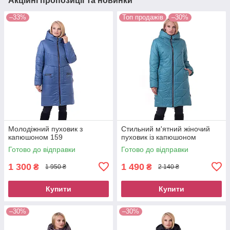
Акційні пропозиції та новинки
–33%
Топ продажів
–30%
Молодіжний пуховик з
Стильний м'ятний жіночий
капюшоном 159
пуховик із капюшоном
Готово до відправки
Готово до відправки
1 300
1 490
₴
₴
1 950 ₴
2 140 ₴
Купити
Купити
–30%
–30%