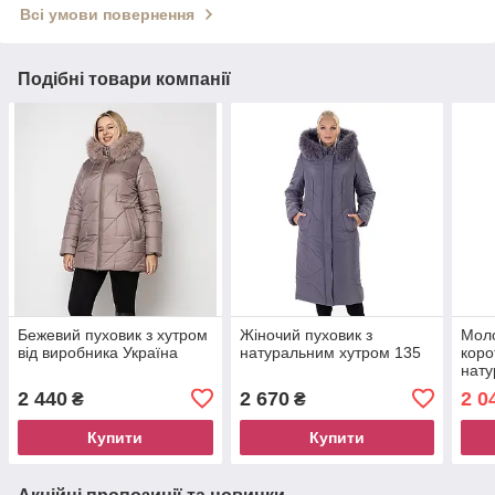
Всі умови повернення
Подібні товари компанії
Бежевий пуховик з хутром
Жіночий пуховик з
Мол
від виробника Україна
натуральним хутром 135
коро
нату
Укра
2 440
2 670
2 0
₴
₴
Купити
Купити