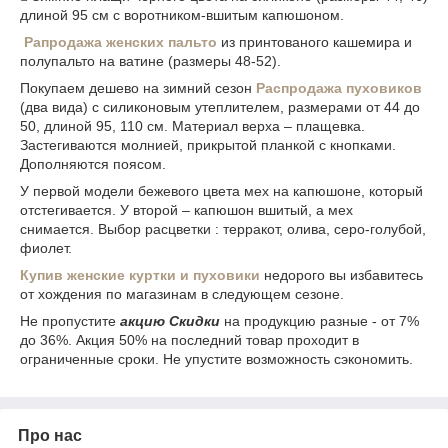
длиной 95 см с воротником-вшитым капюшоном.
Рапродажа женских пальто
из принтованого кашемира и
полупальто на ватине (размеры 48-52).
Покупаем дешево на зимний сезон
Распродажа пуховиков
(два вида) с силиконовым утеплителем, размерами от 44 до
50, длиной 95, 110 см. Материал верха – плащевка.
Застегиваются молнией, прикрытой планкой с кнопками.
Дополняются поясом.
У первой модели бежевого цвета мех на капюшоне, который
отстегивается. У второй – капюшон вшитый, а мех
снимается. Выбор расцветки : терракот, олива, серо-голубой,
фиолет.
Купив женские куртки и пуховики
недорого вы избавитесь
от хождения по магазинам в следующем сезоне.
Не пропустите
акцию Скидки
на продукцию разные - от 7%
до 36%. Акция 50% на последний товар проходит в
ограниченные сроки. Не упустите возможность сэкономить.
Про нас