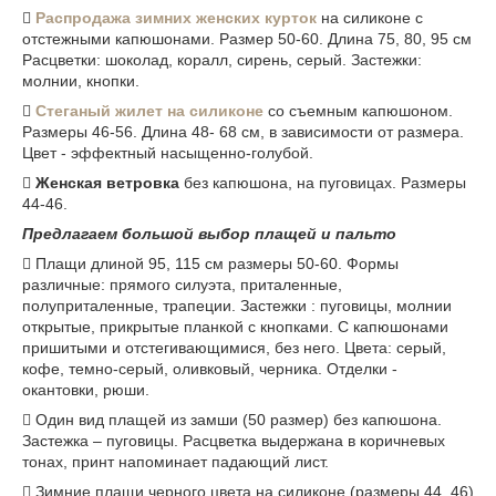
​
Распродажа зимних женских курток
на силиконе с
отстежными капюшонами. Размер 50-60. Длина 75, 80, 95 см
Расцветки: шоколад, коралл, сирень, серый. Застежки:
молнии, кнопки.
​
Стеганый жилет на силиконе
со съемным капюшоном.
Размеры 46-56. Длина 48- 68 см, в зависимости от размера.
Цвет - эффектный насыщенно-голубой.
​
Женская ветровка
без капюшона, на пуговицах. Размеры
44-46.
Предлагаем большой выбор плащей и пальто
​ Плащи длиной 95, 115 см размеры 50-60. Формы
различные: прямого силуэта, приталенные,
полуприталенные, трапеции. Застежки : пуговицы, молнии
открытые, прикрытые планкой с кнопками. С капюшонами
пришитыми и отстегивающимися, без него. Цвета: серый,
кофе, темно-серый, оливковый, черника. Отделки -
окантовки, рюши.
​ Один вид плащей из замши (50 размер) без капюшона.
Застежка – пуговицы. Расцветка выдержана в коричневых
тонах, принт напоминает падающий лист.
​ Зимние плащи черного цвета на силиконе (размеры 44, 46)