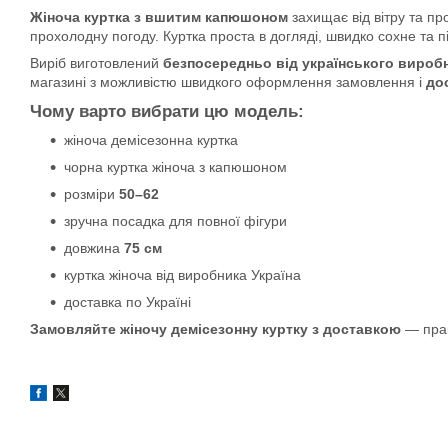
Жіноча куртка з вшитим капюшоном
захищає від вітру та п
прохолодну погоду. Куртка проста в догляді, швидко сохне та п
Виріб виготовлений
безпосередньо від українського вироб
магазині з можливістю швидкого оформлення замовлення і
до
Чому варто вибрати цю модель:
жіноча демісезонна куртка
чорна куртка жіноча з капюшоном
розміри
50–62
зручна посадка для повної фігури
довжина
75 см
куртка жіноча від виробника Україна
доставка по Україні
Замовляйте жіночу демісезонну куртку з доставкою
— прак