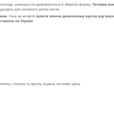
рохолоди, капюшон не деформується й зберігає форму.
Затяжки вн
ідходить для активного ритму життя.
ника
, тому ви можете
купити жіночу демісезонну куртку від вир
ставкою по Україні
.
тичну, стильну та зручну модель на кожен день.