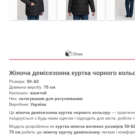
Опис
Жіноча демісезонна куртка чорного коль
Розміри:
50–62
Довжина виробу:
75 см
Капюшон:
вшитий
Низ:
затягування для регулювання
Виробник:
Україна
Ця
жіноча демісезонна куртка чорного кольору
— практичне
поєднується з будь-яким одягом і підходить для міста, роботи 
Модель розроблена як
куртка жіноча великих розмірів 50-6
75 см
робить цю
жіночу куртку демісезонну
легким і комфор