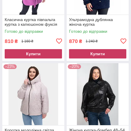
Класична куртка півпальта
Ультрамодна дублянка
куртка з капюшоном фуксія
жіноча куртка
Готово до відправки
Готово до відправки
810
870
₴
₴
1 160 ₴
1 240 ₴
Купити
Купити
–23%
–20%
Коротка молодіжна світла
Жіноча куртка-бомбер 48–54