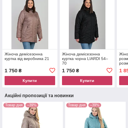
Жіноча демісезонна
Жіноча демісезонна
Жіно
куртка від виробника 21
куртка чорна LIARDI 54–
розм
70
розм
1 750
1 750
1 8
₴
₴
Купити
Купити
Акційні пропозиції та новинки
Товар дня
–39%
Товар дня
–39%