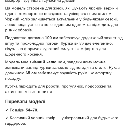
комфорт, зручність і сучасний дизайн.
Ця модель створена для жінок, які шукають якісний верхній
одяг із комфортною посадкою та універсальним стилем.
Чорний колір залишається актуальним у будь-якому сезоні,
легко поєднується з повсякденним одягом та підходить для
різних образів.
Подовжена довжина
100 см
забезпечує додатковий захист від
вітру та прохолодної погоди. Куртка виглядає елегантно,
візуально формує акуратний силует і комфортна для
щоденного носіння.
Модель має
знімний капюшон
, завдяки чому можна
змінювати вигляд куртки залежно від погоди та стилю. Рукав
довжиною
65 см
забезпечує зручність рухів і комфортну
посадку.
Куртка підходить для роботи, прогулянок, подорожей та
активного міського життя.
Переваги моделі
✔ Розміри
54–70
.
✔ Класичний чорний колір — універсальний для будь-якого
гардероба.