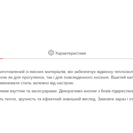
Характеристики
готовлений із якісних матеріалів, він забезпечує відмінну теплоізо
ою як для прогулянок, так і для повсякденного носіння. Вшитий капю
 змінювати стиль залежно від настрою.
-яким взуттям та аксесуарами. Декоративні кнопки з боків підкресл
ють тепло, зручність та ефектний зовнішній вигляд. Замовте зараз і