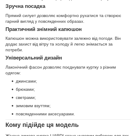
Зручна посадка
Прямий силует дозволяє комфортно рухатися та створює
гарний вигляд у повсякденних образах.
Практичний знімний капюшон
Капюшон можна використовувати залежно від погоди. Він
додає захист від вітру та холоду й легко знімається за
потреби.
Універсальний дизайн
Лаконічний фасон дозволяє поєднувати куртку з різним
одягом:
джинсами;
брюками;
светрами;
зимовим взуттям;
повсякденними аксесуарами.
Кому підійде ця модель
Жіноча зимова куртка LIARDI стане чудовим вибором для тих,