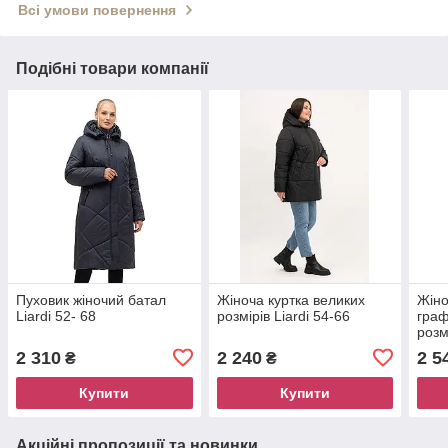
Всі умови повернення
Подібні товари компанії
Пуховик жіночий батал
Жіноча куртка великих
Жіно
Liardi 52- 68
розмірів Liardi 54-66
граф
розм
тепл
2 310
2 240
2 5
₴
₴
Купити
Купити
Акційні пропозиції та новинки