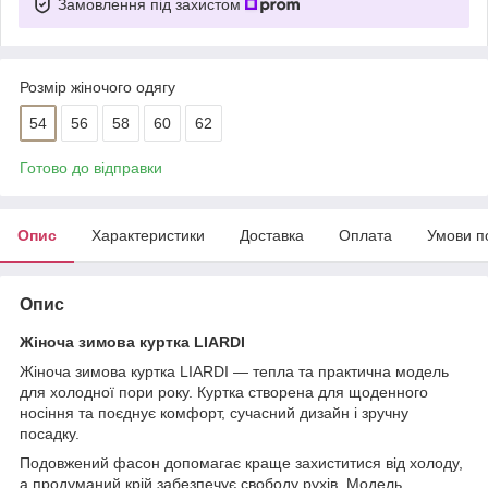
Замовлення під захистом
Розмір жіночого одягу
54
56
58
60
62
Готово до відправки
Опис
Характеристики
Доставка
Оплата
Умови п
Опис
Жіноча зимова куртка LIARDI
Жіноча зимова куртка LIARDI — тепла та практична модель
для холодної пори року. Куртка створена для щоденного
носіння та поєднує комфорт, сучасний дизайн і зручну
посадку.
Подовжений фасон допомагає краще захиститися від холоду,
а продуманий крій забезпечує свободу рухів. Модель