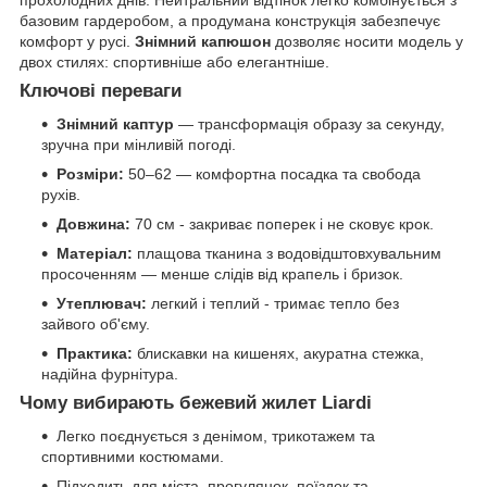
прохолодних днів. Нейтральний відтінок легко комбінується з
базовим гардеробом, а продумана конструкція забезпечує
комфорт у русі.
Знімний капюшон
дозволяє носити модель у
двох стилях: спортивніше або елегантніше.
Ключові переваги
Знімний каптур
— трансформація образу за секунду,
зручна при мінливій погоді.
Розміри:
50–62 — комфортна посадка та свобода
рухів.
Довжина:
70 см - закриває поперек і не сковує крок.
Матеріал:
плащова тканина з водовідштовхувальним
просоченням — менше слідів від крапель і бризок.
Утеплювач:
легкий і теплий - тримає тепло без
зайвого об'єму.
Практика:
блискавки на кишенях, акуратна стежка,
надійна фурнітура.
Чому вибирають бежевий жилет Liardi
Легко поєднується з денімом, трикотажем та
спортивними костюмами.
Підходить для міста, прогулянок, поїздок та