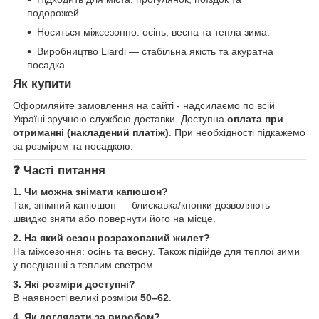
подорожей.
Носиться міжсезонно: осінь, весна та тепла зима.
Виробництво Liardi — стабільна якість та акуратна
посадка.
Як купити
Оформляйте замовлення на сайті - надсилаємо по всій
Україні зручною службою доставки. Доступна
оплата при
отриманні (накладений платіж)
. При необхідності підкажемо
за розміром та посадкою.
❓ Часті питання
1. Чи можна знімати капюшон?
Так, знімний капюшон — блискавка/кнопки дозволяють
швидко зняти або повернути його на місце.
2. На який сезон розрахований жилет?
На міжсезоння: осінь та весну. Також підійде для теплої зими
у поєднанні з теплим светром.
3. Які розміри доступні?
В наявності великі розміри
50–62
.
4. Як доглядати за виробом?