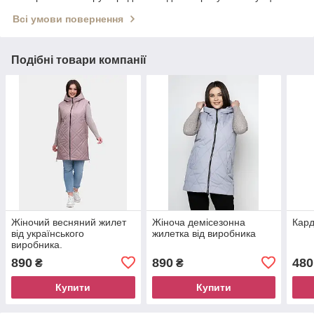
Всі умови повернення
Подібні товари компанії
Жіночий весняний жилет
Жіноча демісезонна
Кард
від українського
жилетка від виробника
виробника.
890
890
480
₴
₴
Купити
Купити