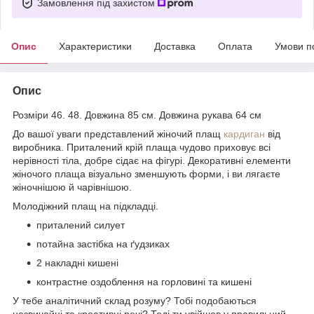
Замовлення під захистом
Опис
Характеристики
Доставка
Оплата
Умови п
Опис
Розміри 46. 48. Довжина 85 см. Довжина рукава 64 см
До вашої уваги представлений жіночий плащ
кардиган
від
виробника. Приталений крій плаща чудово приховує всі
нерівності тіла, добре сідає на фігурі. Декоративні елементи
жіночого плаща візуально зменшують форми, і ви лягаєте
жіночнішою й чарівнішою.
Молодіжний плащ на підкладці.
приталений силует
потайна застібка на ґудзиках
2 накладні кишені
контрастне оздоблення на горловині та кишені
У тебе аналітичний склад розуму? Тобі подобаються
незвичайні та креативні речі? Тоді ти увійшов у правильний