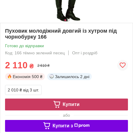
Пуховик молодіжний довгий із хутром під
чорнобурку 166
Готово до відправки
Код: 166 тёмно зелений песец
Опт і роздріб
2 110
₴
2 610 ₴
Економія
500 ₴
Залишилось
2 дні
2 010 ₴
від 3 шт.
Купити
або
Купити з