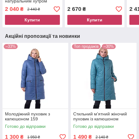
натуральним хутром
Украіна
2 040
2 670
2 4
₴
₴
2 440 ₴
Купити
Купити
Акційні пропозиції та новинки
–33%
Топ продажів
–30%
Молодіжний пуховик з
Стильний м'ятний жіночий
капюшоном 159
пуховик із капюшоном
Готово до відправки
Готово до відправки
1 300
1 490
₴
₴
1 950 ₴
2 140 ₴