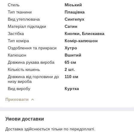
Стиль
Міський
Тип тканини
Плащівка
Вид утеплювача
Синтепух
Матеріал підкладки
Сатин
Застібка
Кнопки, Блискавка
Тип коміра
Комір-капюшон
Оздоблення та прикраси
Хутро
Капюшон
Вшитий
Довжина рукава вироба
65 см
Кількість кишень
2 шт.
Довжина від горловини до
110 см
низу вироба
Вид виробу
Куртка
Приховати
Умови доставки
Доставка здійснюється тільки по передоплаті.