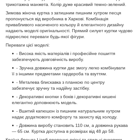
трикотажна манжета. Колір дуже красивий темно-зелений.
Зимова жіноча куртка з затишним пишним хутром песця
пропонується від виробника в Харкові. Комбінація
привабливого насиченого кольору й елегантного дизайну
надають моделі оригінальності. Прямий силует куртки чудово
підкреслює переваги будь-якої фігури.
Переваги цієї моделі:
- Висока якість матеріалів і професійне пошиття
забезпечують довговічність виробу.
- Зручна довжина куртки дає змогу легко комбінувати
її з іншими предметами гардероба та взуттям.
- Металева блискавка з планкою по центру
забезпечує зручну та надійну застібку.
- Декоративні кнопки з боків і декоративні кишені
елегантно доповнюють модель.
- Вшитий капюшон із пишним натуральним хутром
надає додаткового комфорту та захисту від холоду.
- Довжина виробу становить 110 см, а довжина рукава
— 65 см. Куртка доступна в розмірах від 48 до 58.
Країна бренда Liardi пропонує якісні та стильні пуховики