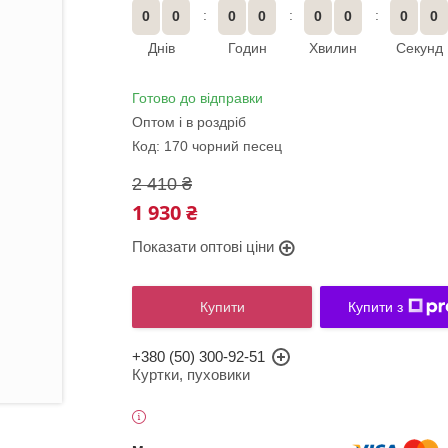
0
0
0
0
0
0
0
0
Днів
Годин
Хвилин
Секунд
Готово до відправки
Оптом і в роздріб
Код:
170 чорний песец
2 410 ₴
1 930 ₴
Показати оптові ціни
Купити
Купити з
+380 (50) 300-92-51
Куртки, пуховики