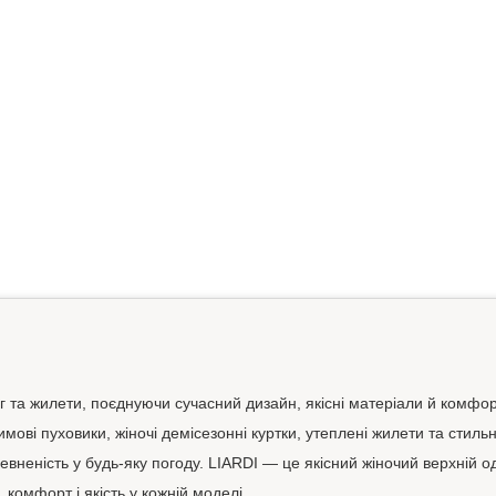
яг та жилети, поєднуючи сучасний дизайн, якісні матеріали й комфор
зимові пуховики, жіночі демісезонні куртки, утеплені жилети та стиль
евненість у будь-яку погоду. LIARDI — це якісний жіночий верхній од
 комфорт і якість у кожній моделі.