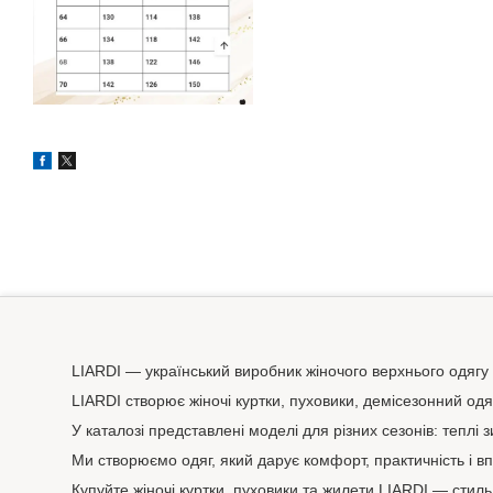
LIARDI — український виробник жіночого верхнього одягу
LIARDI створює жіночі куртки, пуховики, демісезонний од
У каталозі представлені моделі для різних сезонів: теплі 
Ми створюємо одяг, який дарує комфорт, практичність і вп
Купуйте жіночі куртки, пуховики та жилети LIARDI — стиль,