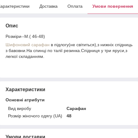
арактеристики
Доставка
Оплата
Умови повернення
Опис
Розміри--M.( 46-48)
Шифоновий сарафан
в підлогу(не світиться),з нижніх спідниць
з бавовни.На спинці по талії резинка.Спідниця у три яруси,з
легкої складанням.
Характеристики
Основні атрибути
Вид виробу
Сарафан
Розмір жіночого одягу (UA)
48
Умови доставки